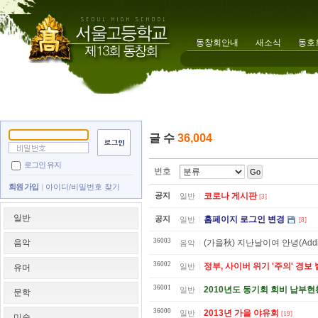
동창회안내
새소식
동호
글 수
36,004
로그인 유지
번호
Go
회원 가입
아이디/비밀번호 찾기
공지
코로나 게시판
일반
[3]
일반
공지
홈페이지 로그인 변경
일반
[8]
36003
음악
(가을秋) 지난날이여 안녕(Addi
음악
36002
정부, 사이버 위기 '주의' 경보
일반
유머
36001
2010년도 동기회 회비 납부현황(
일반
문학
36000
2013년 가을 야유회
일반
[19]
미술