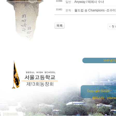
35986
Anyway / 테레사 수녀
일반
35985
월드컵 송 Champio
문학
목록
첫
50주년
Copyright ⓒ2026~
Al
웹마스터 : hshahn@ha