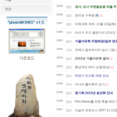
35999
경사, 조사 우편발송용 라벨 
일반
건강
35998
천리포 수목원
일반
[1]
35997
바둑대회 개최 -11월 12일(
일반
35996
타이거 우즈 캘린더의 12여인
유머
35995
가을야유회 차량배정(일부 변경
일반
35994
치매나 알츠하이머 검사 그림
건강
[
35993
2010년 가을야유회 결과
일반
[2]
35992
환상적인 에어 쇼(동영상)
일반
[5]
35991
하반기 이사회 개최 안내
일반
35990
미녀의 훌라후프 묘기
유머
[1]
35989
동기회 2010년 송년회 안내
일반
35988
Film Mania를 위한 특별 제안 / On
일반
35987
오늘의 포토뉴스 2007.11.12(
일반