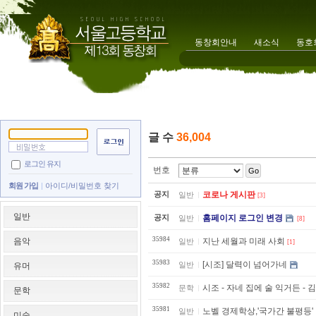
동창회안내
새소식
동호
글 수
36,004
로그인 유지
번호
Go
회원 가입
아이디/비밀번호 찾기
공지
코로나 게시판
일반
[3]
일반
공지
홈페이지 로그인 변경
일반
[8]
35984
음악
지난 세월과 미래 사회
일반
[1]
35983
[시조] 달력이 넘어가네
일반
유머
35982
시조 - 자네 집에 술 익거든 - 
문학
문학
35981
노벨 경제학상,'국가간 불평등'
일반
미술