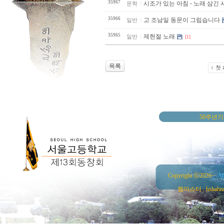
35967
시조가 있는 아침 - 노래 삼긴 
문학
35966
고 조남일 동문이 그립습니다
일반
35965
제헌절 노래
일반
[1]
목록
첫
50주년
Copyright ⓒ2026~
Al
웹마스터 : hshahn@ha