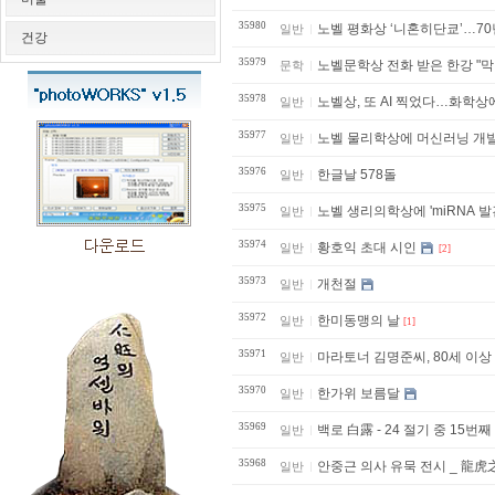
35980
노벨 평화상 ‘니혼히단쿄’…7
일반
건강
35979
노벨문학상 전화 받은 한강 "막
문학
35978
노벨상, 또 AI 찍었다…화학상
일반
35977
노벨 물리학상에 머신러닝 개발
일반
35976
한글날 578돌
일반
35975
노벨 생리의학상에 'miRNA 
일반
35974
황호익 초대 시인
일반
[2]
35973
개천절
일반
35972
한미동맹의 날
일반
[1]
35971
마라토너 김명준씨, 80세 이상
일반
35970
한가위 보름달
일반
35969
백로 白露 - 24 절기 중 15번째
일반
35968
안중근 의사 유묵 전시 _ 龍
일반