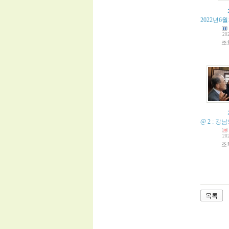
2022년6
20
조
@ 2 : 강남
20
조
목록