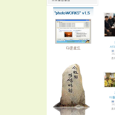
서
20
조
아
20
조