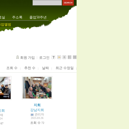
료실
주소록
졸업50주년
졸업앨범
회원 가입
로그인
조회 수
추천 수
날짜
최근 수정일
지회
강남지회
지회
관리자
재
2025.03.26
.24
조회 수
수
72
67