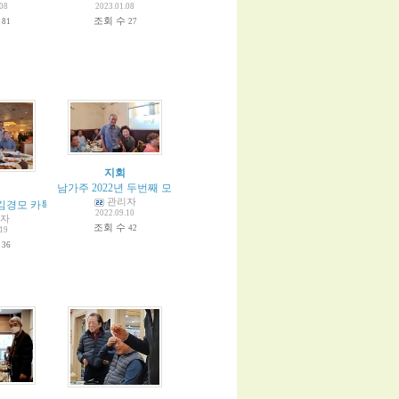
.08
2023.01.08
수
조회 수
81
27
지회
남가주 2022년 두번째 모임
관리자
 김경모 카톡
2022.09.10
자
조회 수
42
.19
수
36