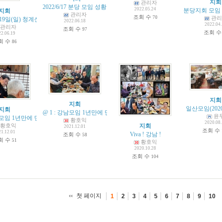
지회
관리자
2022/6/17 분당 모임 성황
(
4
)
2022.05.24
분당지회 모임 
지회
관리자
조회 수
70
관리
월19일(일) 청계산(제1620회) - 김석길 회장 산행기
(
2
)
2022.06.18
2022.04
관리자
조회 수
97
조회 
22.06.19
회 수
86
지회
지회
일산모임(2020.
지회
@ 1 : 강남모임 1년만에 만남 pass corona
(
1
)
윤
모임 1년만에 만남 passing corona
황호익
2020.08
황호익
지회
2021.12.01
조회 수
21.12.01
Viva ! 강남 !
조회 수
58
회 수
51
황호익
2020.10.28
조회 수
104
첫 페이지
1
2
3
4
5
6
7
8
9
10