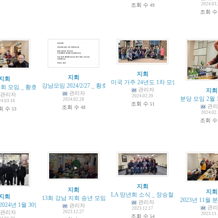
2024.03
조회 수
49
조회 
지회
지회
지회
미국 가주 24년도 1차 모임 [이영관]
(
1
)
강남모임 2024/2/27 _ 황호익 촬영
회 모임 _ 황호익 촬영
(
1
)
관리자
지회
관리자
관리자
2024.02.20
분당 모임 2월 1
2024.02.28
24.03.16
조회 수
51
관리
조회 수
48
회 수
53
2024.02
조회 
지회
지회
지회
LA 망년회 소식 _ 장승철 이영관
(
1
)
지회
13회 강남 지회 송년 모임 2023 _ 22명 참석
(
1
)
2023년 11월
관리자
024년 1월 30일
관리자
관리
2023.12.17
관리자
2023.12.27
2023.11
조회 수
54