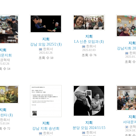
지회
지회
LA 신춘 모임과
(
1
)
지회
강남 모임 2025/2
(
1
)
한희서
강남지회 202
한희서
지회
2025.02.03
한희
2025.02.26
조회 수
대문지회
76
2025.01
조회 수
50
권혁재
조회 
25.02.26
회 수
54
지회
틀란타
(
1
)
지회
한희서
서대문
지회
지회
25.01.04
권혁
분당 모임 2024/11/15
강남 지회 송년회
회 수
72
2024.10
한희서
한희서
조회 