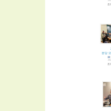
20
조
분당 모
20
조