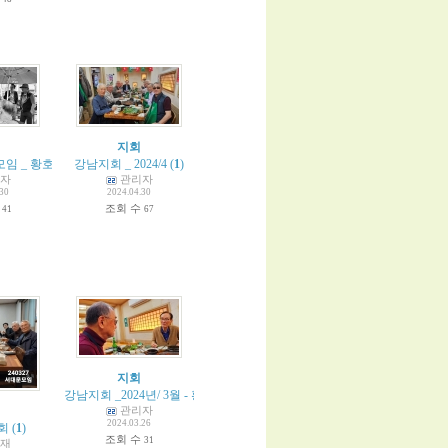
지회
모임 _ 황호익 촬영
강남지회 _ 2024/4
(
1
)
(
1
)
자
관리자
.30
2024.04.30
수
조회 수
41
67
지회
강남지회 _2024년/ 3월 - 황호익 촬영
(
1
)
관리자
2024.03.26
회
(
1
)
조회 수
31
재