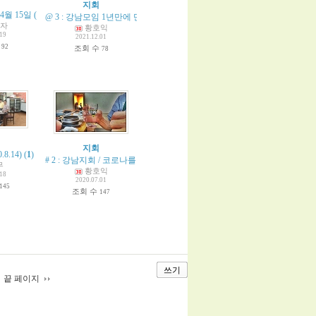
지회
4월 15일
(
4
)
@ 3 : 강남모임 1년만에 만남 passing corona
(
1
)
자
황호익
.19
2021.12.01
수
92
조회 수
78
지회
8.14)
(
1
)
# 2 : 강남지회 / 코로나를 뚫고
(
3
)
무
황호익
.18
2020.07.01
145
조회 수
147
쓰기
끝 페이지