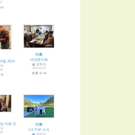
.27
수
63
지회
서대문지회
6일 2024
(
2
)
권혁재
자
2024.02.10
.18
조회 수
40
수
35
 분당 지회 모임
(
1
)
지회
자
LA 지부 소식
.19
관리자