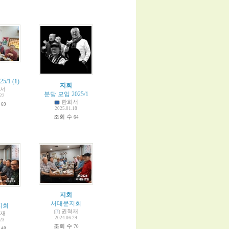
5/1
(
1
)
지회
서
분당 모임 2025/1
.22
한희서
수
69
2025.01.18
조회 수
64
지회
서대문지회
지회
권혁재
재
2024.06.29
.23
조회 수
70
수
48