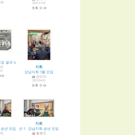
수
51
2023.11.02
조회 수
48
모임 결과 보고
(
3
)
지회
자
.22
강남지회 3월 모임
100
관리자
2023.04.03
조회 수
66
지회
 송년 모임 / 시골집 (12.27 화)
@ 1 : 강남지회 송년 모임 / 시골집 (12.27 화)
(
1
)
익
황호익