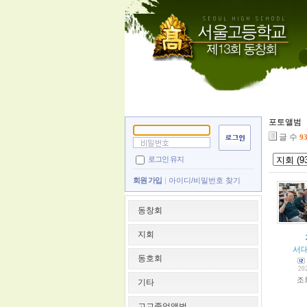
포토앨범
글 수
9
로그인 유지
회원 가입
아이디/비밀번호 찾기
동창회
지회
서
동호회
20
조
기타
고교졸업앨범