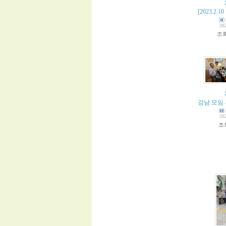
[2023.2
20
조
강남 모임 
20
조