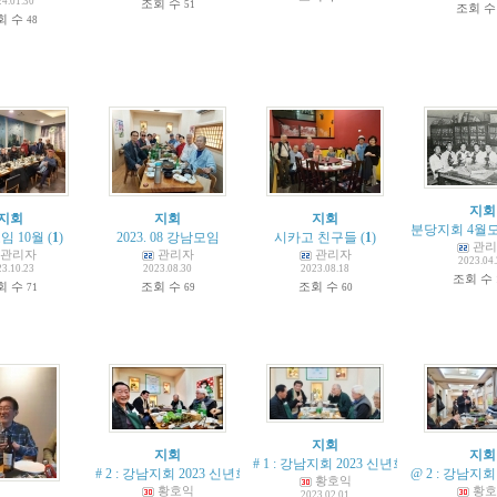
24.01.30
조회 수
51
조회 
회 수
48
지회
지회
지회
지회
분당지회 4월
임 10월
(
1
)
2023. 08 강남모임
시카고 친구들
(
1
)
관리
관리자
관리자
관리자
2023.04
23.10.23
2023.08.30
2023.08.18
조회 수
회 수
조회 수
조회 수
71
69
60
지회
지회
지회
# 1 : 강남지회 2023 신년회 (1.31)
# 2 : 강남지회 2023 신년회 (1.31)
@ 2 : 강남지회
황호익
황호익
황호
2023.02.01