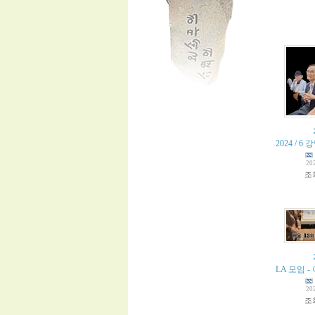
2024 / 
20
조
LA 모임 
20
조