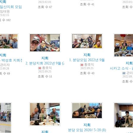
지회
2023.02.01
2023.01
조회 수
41
.10 일산지회 모임 스케치]
(
2
)
조회 수
조회 
67
임태원
23.02.15
회 수
102
지회
지회
지회
1. 분당모임 2022년 9월
- 박성호 지회장
(
3
)
2. 분당지회 2022년 9월
(
2
)
지회
황호익
관리자
황호익
시카고 소식 -
2022.09.25
22.09.28
2022.09.25
관리
조회 수
회 수
43
69
조회 수
51
2022.09
조회 
지회
분당 모임 2020// 5 /20
(
1
)
지회