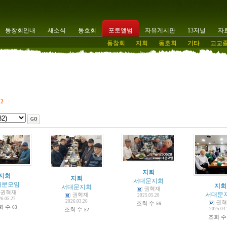
동창회안내
새소식
동호회
포토앨범
자유게시판
13저널
자
동창회
지회
동호회
기타
고교
32
지회
지회
지회
서대문지회
대문모임
지회
서대문지회
권혁재
권혁재
서대문
권혁재
2025.05.28
26.05.27
2026.03.26
권혁
조회 수
56
회 수
63
조회 수
2025.04
52
조회 