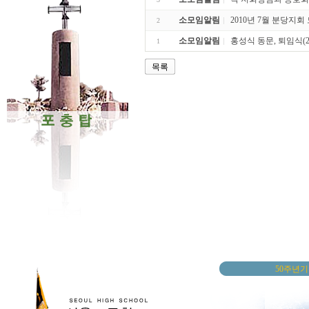
소모임알림
2010년 7월 분당지
2
소모임알림
홍성식 동문, 퇴임식(2/26
1
목록
50주년