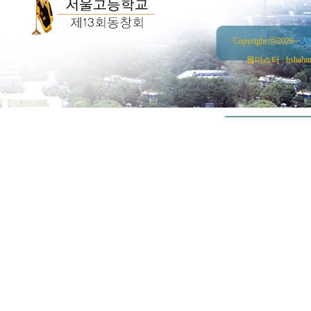
Copyright ⓒ2026~
Al
웹마스터 : hshahn@ha