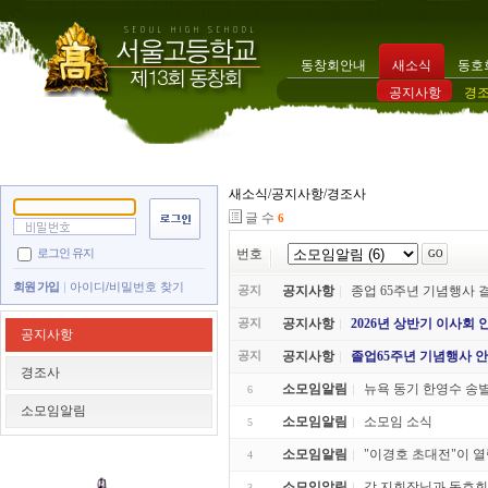
동창회안내
새소식
동호
공지사항
경
새소식/공지사항/경조사
글 수
6
로그인 유지
번호
회원 가입
아이디/비밀번호 찾기
공지
공지사항
종업 65주년 기념행사
공지
공지사항
2026년 상반기 이사회 
공지사항
공지
공지사항
졸업65주년 기념행사 안내
경조사
소모임알림
뉴욕 동기 한영수 송
6
소모임알림
소모임알림
소모임 소식
5
소모임알림
"이경호 초대전"이 
4
소모임알림
각 지회장님과 동호
3