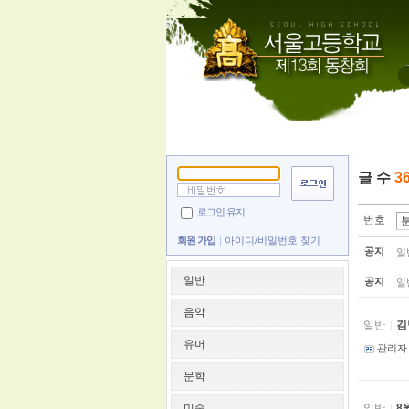
글 수
3
로그인 유지
번호
회원 가입
아이디/비밀번호 찾기
공지
일
일반
공지
일
음악
일반
김
유머
관리자
문학
미술
일반
8