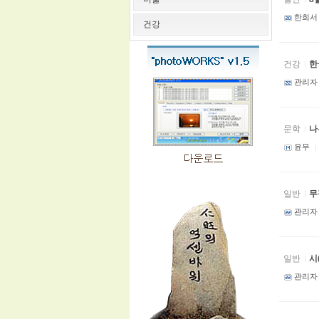
한희서
건강
건강
한
관리자
문학
나
윤무
일반
무
관리자
일반
시
관리자