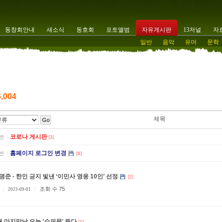
동창회안내
새소식
동호회
포토앨범
자유게시판
13저널
자
일반
음악
유머
문학
6,004
제목
Go
코로나 게시판
반
[3]
홈페이지 로그인 변경
반
[8]
명준 - 한인 긍지 빛낸 ‘이민사 영웅 10인’ 선정
[2]
조회 수 75
2023-09-01
월 마지막날 오늘 '슈퍼문' 뜬다