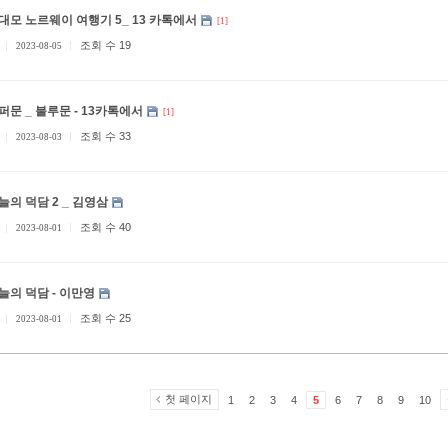
대모 노르웨이 여행기 5_ 13 카톡에서
[1]
조회 수 19
2023-08-05
퍼문 _ 불루문 - 13카톡에서
[1]
조회 수 33
2023-08-03
늘의 덕담 2 _ 김영삼
조회 수 40
2023-08-01
오늘의 덕담 - 이만영
조회 수 25
2023-08-01
첫 페이지
1
2
3
4
5
6
7
8
9
10