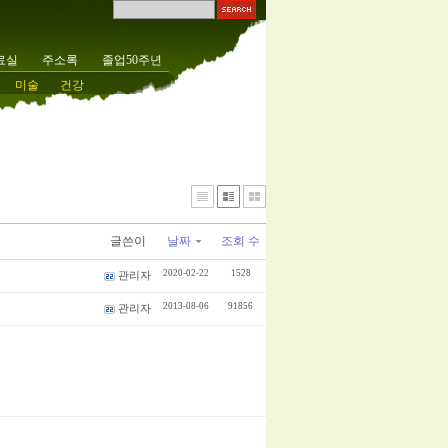
료실
주소록
졸업50주년
미술
건강
글쓴이
날짜
조회 수
2020-02-22
1528
관리자
2013-08-06
91856
관리자