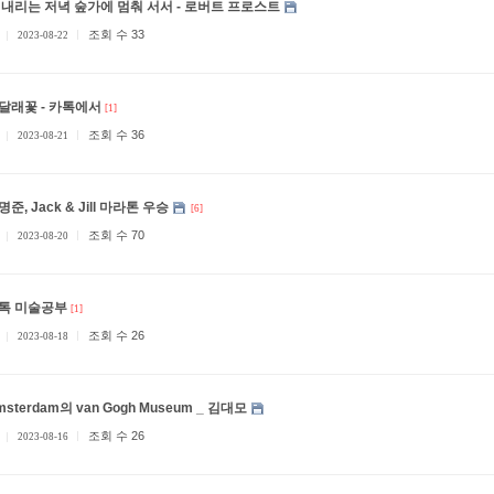
 내리는 저녁 숲가에 멈춰 서서 - 로버트 프로스트
조회 수 33
2023-08-22
달래꽃 - 카톡에서
[1]
조회 수 36
2023-08-21
명준, Jack & Jill 마라톤 우승
[6]
조회 수 70
2023-08-20
톡 미술공부
[1]
조회 수 26
2023-08-18
msterdam의 van Gogh Museum _ 김대모
조회 수 26
2023-08-16