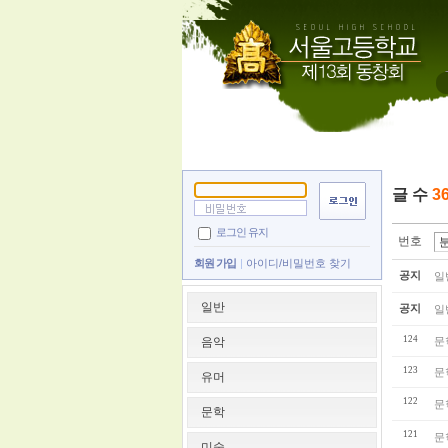
글 수
3
로그인 유지
번호
회원 가입
아이디/비밀번호 찾기
공지
일
일반
공지
일
124
음악
문
123
문
유머
122
문
문학
121
문
미술