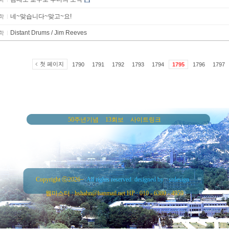
네~맞습니다~맞고~요!
학
Distant Drums / Jim Reeves
학
첫 페이지
1790
1791
1792
1793
1794
1795
1796
1797
50주년기념
13회보
사이트링크
Copyright ⓒ2026~
All rights reserved. designed by
srdesign.
웹마스터 : hshahn@hanmail.net HP : 010 - 6380 - 4959