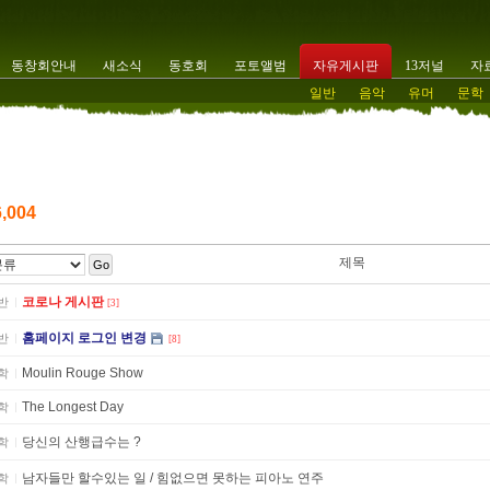
동창회안내
새소식
동호회
포토앨범
자유게시판
13저널
자
일반
음악
유머
문학
6,004
제목
Go
코로나 게시판
반
[3]
홈페이지 로그인 변경
반
[8]
Moulin Rouge Show
학
The Longest Day
학
당신의 산행급수는 ?
학
남자들만 할수있는 일 / 힘없으면 못하는 피아노 연주
학