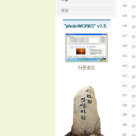
120
문
건강
119
문
118
문
117
문
116
문
115
문
114
문
113
문
112
문
111
문
110
문
109
문
108
문
107
문