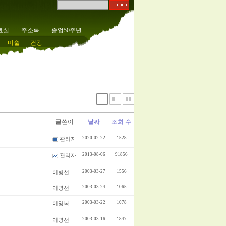
료실
주소록
졸업50주년
미술
건강
글쓴이
날짜
조회 수
2020-02-22
1528
관리자
2013-08-06
91856
관리자
2003-03-27
1556
이병선
2003-03-24
1065
이병선
2003-03-22
1078
이영복
2003-03-16
1847
이병선