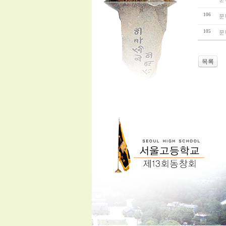
106
문
105
문
목록