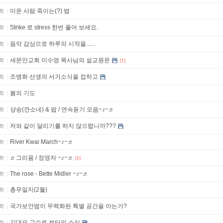
미운 사람 죽이는(?) 법
학
Strike 로 stress 한번 풀어 보세요.
학
음악 감상으로 하루의 시작을......
학
새문안교회 이수영 목사님의 설교원문
학
[1]
조병화 선생의 서거소식을 접하고
학
봄의 기도
학
샹송(깐소네) & 팝 / 연속듣기 모음~♪~♬
학
저와 같이 달리기를 하지 않으렵니까???
학
River Kwai March~♪~♬
학
♬그리움 / 정영자 ~♪~♬
학
[1]
The rose - Bette Midler ~♪~♬
학
총무일지(2월)
학
국가보안법이 무력화된 특별 공간을 아는가?
학
김대모 교수로 부터의 소식
학