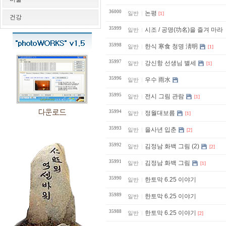
36000
논평
일반
[1]
건강
35999
시조 / 공명(功名)을 즐겨 마라
일반
35998
한식 寒食 청명 淸明
일반
[1]
35997
강신항 선생님 별세
일반
[1]
35996
우수 雨水
일반
35995
전시 그림 관람
일반
[1]
35994
정월대보름
일반
[1]
35993
을사년 입춘
일반
[2]
35992
김정남 화백 그림 (2)
일반
[2]
35991
김정남 화백 그림
일반
[1]
35990
한토막 6.25 이야기
일반
35989
한토막 6.25 이야기
일반
35988
한토막 6.25 이야기
일반
[2]