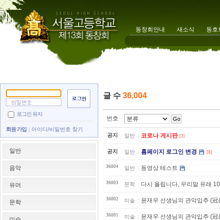
동창회안내
새소식
동호
글 수
36,004
로그인 유지
번호
Go
회원 가입
아이디/비밀번호 찾기
공지
코로나 게시판
일반
[3]
일반
공지
홈페이지 로그인 변경
일반
[8]
36004
음악
동영상 테스트
일반
36003
다시 올립니다, 우리말 유래 10
문학
유머
36002
윤재우 선생님의 관악입추 (冠
미술
문학
36001
윤재우 선생님의 관악입추 (冠
미술
미술