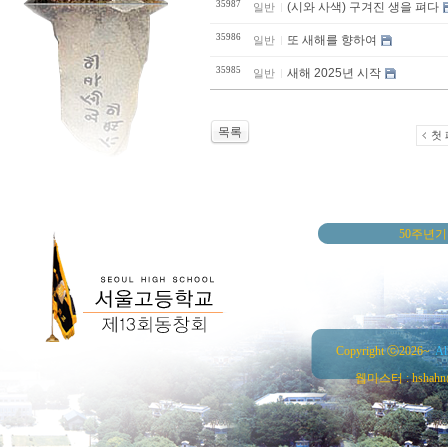
35987
(시와 사색) 구겨진 생을 펴다
일반
35986
또 새해를 향하여
일반
35985
새해 2025년 시작
일반
목록
첫
50주년
Copyright ⓒ2026~
Al
웹마스터 : hshahn@ha