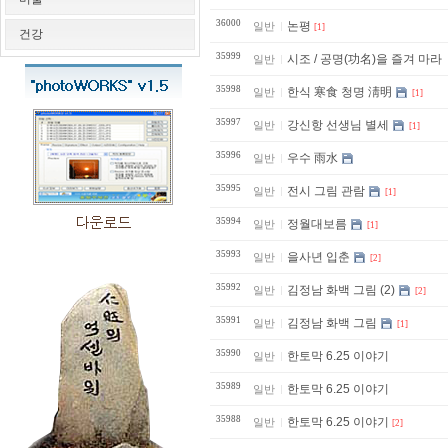
36000
논평
일반
[1]
건강
35999
시조 / 공명(功名)을 즐겨 마라
일반
35998
한식 寒食 청명 淸明
일반
[1]
35997
강신항 선생님 별세
일반
[1]
35996
우수 雨水
일반
35995
전시 그림 관람
일반
[1]
35994
정월대보름
일반
[1]
35993
을사년 입춘
일반
[2]
35992
김정남 화백 그림 (2)
일반
[2]
35991
김정남 화백 그림
일반
[1]
35990
한토막 6.25 이야기
일반
35989
한토막 6.25 이야기
일반
35988
한토막 6.25 이야기
일반
[2]