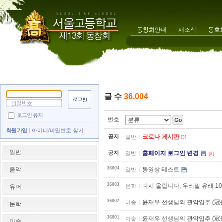
동창회안내
새소식
동호
글 수
36,004
로그인 유지
번호
Go
회원 가입
아이디/비밀번호 찾기
공지
코로나 게시판
일반
[3]
일반
공지
홈페이지 로그인 변경
일반
[8]
36004
음악
동영상 테스트
일반
36003
다시 올립니다, 우리말 유래 10
문학
유머
36002
윤재우 선생님의 관악입추 (冠
미술
문학
36001
윤재우 선생님의 관악입추 (冠
미술
미술