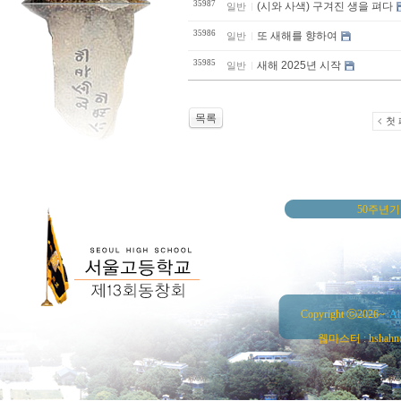
35987
(시와 사색) 구겨진 생을 펴다
일반
35986
또 새해를 향하여
일반
35985
새해 2025년 시작
일반
목록
첫
50주년
Copyright ⓒ2026~
Al
웹마스터 : hshahn@ha